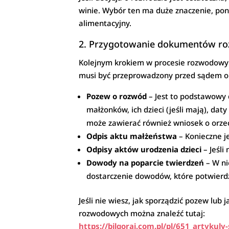
winie. Wybór ten ma duże znaczenie, po
alimentacyjny.
2. Przygotowanie dokumentów r
Kolejnym krokiem w procesie rozwodowy
musi być przeprowadzony przed sądem o
Pozew o rozwód
– Jest to podstawowy 
małżonków, ich dzieci (jeśli mają), da
może zawierać również wniosek o orze
Odpis aktu małżeństwa
– Konieczne j
Odpisy aktów urodzenia dzieci
– Jeśli
Dowody na poparcie twierdzeń
– W ni
dostarczenie dowodów, które potwierdz
Jeśli nie wiesz, jak sporządzić pozew lu
rozwodowych można znaleźć tutaj:
https://bilgoraj.com.pl/pl/651_artyku