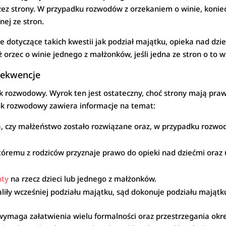
z strony. W przypadku rozwodów z orzekaniem o winie, konie
ej ze stron.
 dotyczące takich kwestii jak podział majątku, opieka nad dzi
rzec o winie jednego z małżonków, jeśli jedna ze stron o to w
sekwencje
 rozwodowy. Wyrok ten jest ostateczny, choć strony mają praw
yrok rozwodowy zawiera informacje na temat:
, czy małżeństwo zostało rozwiązane oraz, w przypadku rozwod
któremu z rodziców przyznaje prawo do opieki nad dziećmi ora
nty
na rzecz dzieci lub jednego z małżonków.
staliły wcześniej podziału majątku, sąd dokonuje podziału mająt
ymaga załatwienia wielu formalności oraz przestrzegania okr