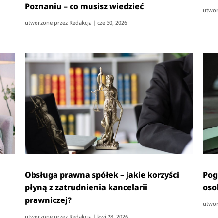
Poznaniu – co musisz wiedzieć
utwor
utworzone przez
Redakcja
|
cze 30, 2026
Obsługa prawna spółek – jakie korzyści
Pog
płyną z zatrudnienia kancelarii
oso
prawniczej?
utwor
utworzone przez
Redakcja
|
kwi 28, 2026