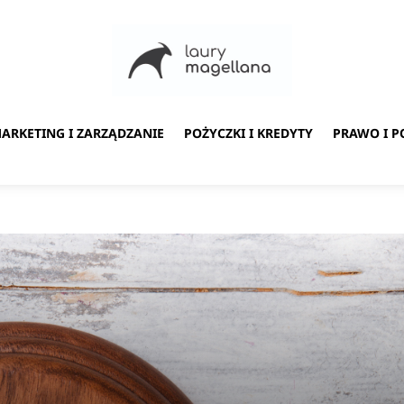
ARKETING I ZARZĄDZANIE
POŻYCZKI I KREDYTY
PRAWO I P