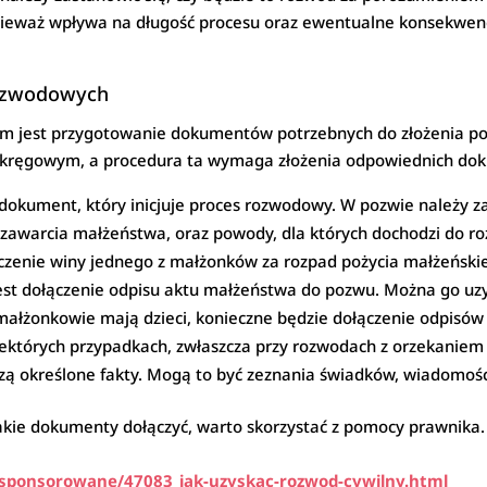
nieważ wpływa na długość procesu oraz ewentualne konsekwenc
ozwodowych
m jest przygotowanie dokumentów potrzebnych do złożenia po
kręgowym, a procedura ta wymaga złożenia odpowiednich do
dokument, który inicjuje proces rozwodowy. W pozwie należy 
ty zawarcia małżeństwa, oraz powody, dla których dochodzi do r
czenie winy jednego z małżonków za rozpad pożycia małżeński
est dołączenie odpisu aktu małżeństwa do pozwu. Można go uz
 małżonkowie mają dzieci, konieczne będzie dołączenie odpisów
ektórych przypadkach, zwłaszcza przy rozwodach z orzekaniem 
ą określone fakty. Mogą to być zeznania świadków, wiadomośc
b jakie dokumenty dołączyć, warto skorzystać z pomocy prawnika
ly-sponsorowane/47083_jak-uzyskac-rozwod-cywilny.html