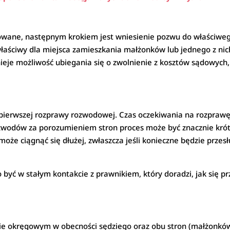
towane, następnym krokiem jest wniesienie pozwu do właści
 właściwy dla miejsca zamieszkania małżonków lub jednego z nic
nieje możliwość ubiegania się o zwolnienie z kosztów sądowych,
pierwszej rozprawy rozwodowej. Czas oczekiwania na rozprawę 
wodów za porozumieniem stron proces może być znacznie krót
oże ciągnąć się dłużej, zwłaszcza jeśli konieczne będzie prze
 być w stałym kontakcie z prawnikiem, który doradzi, jak się 
 okręgowym w obecności sędziego oraz obu stron (małżonków).