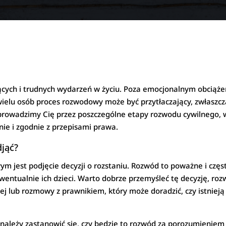
ących i trudnych wydarzeń w życiu. Poza emocjonalnym obciążen
lu osób proces rozwodowy może być przytłaczający, zwłaszcza j
prowadzimy Cię przez poszczególne etapy rozwodu cywilnego, wy
nie i zgodnie z przepisami prawa.
djąć?
 jest podjęcie decyzji o rozstaniu. Rozwód to poważne i częs
ntualnie ich dzieci. Warto dobrze przemyśleć tę decyzję, rozw
nnej lub rozmowy z prawnikiem, który może doradzić, czy istnie
a, należy zastanowić się, czy będzie to rozwód za porozumieniem