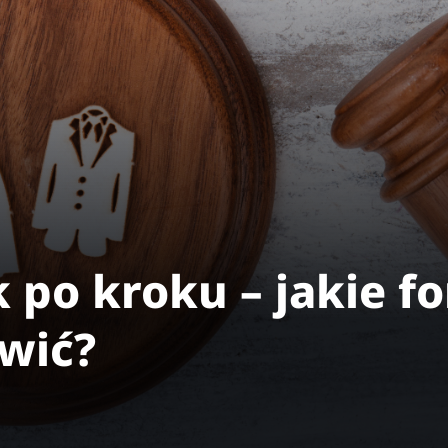
 po kroku – jakie f
twić?