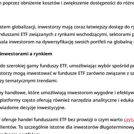
m poprzez obniżenie kosztów i zwiększenie dostępności do róż
tem globalizacji, inwestorzy mają coraz łatwiejszy dostęp do
unduszami ETF związanych z rynkami wschodzącymi, sektorami 
ala inwestorom na dywersyfikację swoich portfeli na globalną 
 inwestorami a rynkiem
do szerokiej gamy funduszy ETF, umożliwiając wybór spośród 
westorzy mogą inwestować w fundusze ETF zarówno związane z sz
czy tematycznymi trendami.
y handlowe, które umożliwiają inwestorom wygodne i efektyw
platformy często oferują również narzędzia analityczne i eduk
świadome decyzje inwestycyjne.
w oferuje handel funduszami ETF bez prowizji o czym warto
czyt
lientów. To szczególnie istotne dla inwestorów długoterminowy