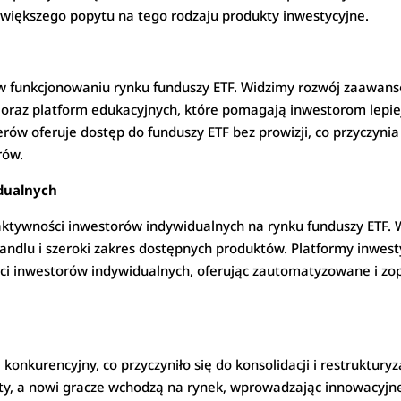
większego popytu na tego rodzaju produkty inwestycyjne.
 w funkcjonowaniu rynku funduszy ETF. Widzimy rozwój zaawan
h oraz platform edukacyjnych, które pomagają inwestorom lepiej
erów oferuje dostęp do funduszy ETF bez prowizji, co przyczynia
rów.
dualnych
ktywności inwestorów indywidualnych na rynku funduszy ETF. 
 handlu i szeroki zakres dostępnych produktów. Platformy inwes
ści inwestorów indywidualnych, oferując zautomatyzowane i zo
 konkurencyjny, co przyczyniło się do konsolidacji i restruktury
y, a nowi gracze wchodzą na rynek, wprowadzając innowacyjne 