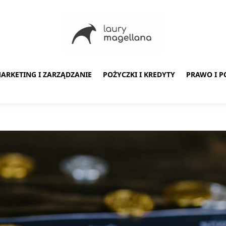
ARKETING I ZARZĄDZANIE
POŻYCZKI I KREDYTY
PRAWO I P