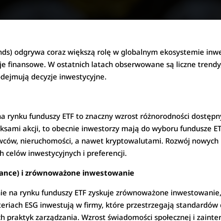
nds) odgrywa coraz większą rolę w globalnym ekosystemie inw
je finansowe. W ostatnich latach obserwowane są liczne trendy,
odejmują decyzje inwestycyjne.
na rynku funduszy ETF to znaczny wzrost różnorodności dostępn
ksami akcji, to obecnie inwestorzy mają do wyboru fundusze E
owców, nieruchomości, a nawet kryptowalutami. Rozwój nowyc
h celów inwestycyjnych i preferencji.
rnance) i zrównoważone inwestowanie
nie na rynku funduszy ETF zyskuje zrównoważone inwestowanie,
teriach ESG inwestują w firmy, które przestrzegają standardów
ch praktyk zarządzania. Wzrost świadomości społecznej i zaint