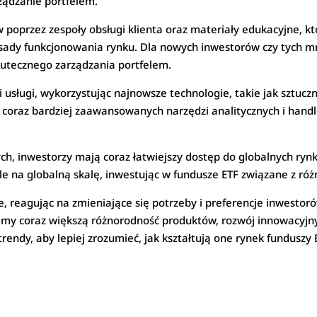
ządzanie portfelem.
w poprzez zespoły obsługi klienta oraz materiały edukacyjne, 
asady funkcjonowania rynku. Dla nowych inwestorów czy tych m
kutecznego zarządzania portfelem.
i usługi, wykorzystując najnowsze technologie, takie jak sztuc
 coraz bardziej zaawansowanych narzędzi analitycznych i handl
ch, inwestorzy mają coraz łatwiejszy dostęp do globalnych ryn
 na globalną skalę, inwestując w fundusze ETF związane z róż
 reagując na zmieniające się potrzeby i preferencje inwestoró
my coraz większą różnorodność produktów, rozwój innowacyjnyc
 trendy, aby lepiej zrozumieć, jak kształtują one rynek funduszy