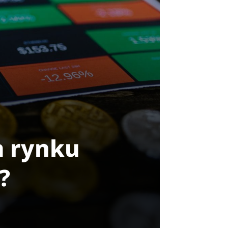
a rynku
?