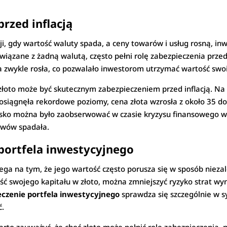
przed inflacją
i, gdy wartość waluty spada, a ceny towarów i usług rosną, i
wiązane z żadną walutą, często pełni rolę zabezpieczenia przed
ota zwykle rosła, co pozwalało inwestorom utrzymać wartość swo
złoto może być skutecznym zabezpieczeniem przed inflacją. Na
A osiągnęła rekordowe poziomy, cena złota wzrosła z około 35 
sko można było zaobserwować w czasie kryzysu finansowego w 2
ywów spadała.
 portfela inwestycyjnego
ega na tym, że jego wartość często porusza się w sposób niezal
zęść swojego kapitału w złoto, można zmniejszyć ryzyko strat wy
eczenie portfela inwestycyjnego
sprawdza się szczególnie w s
ć.