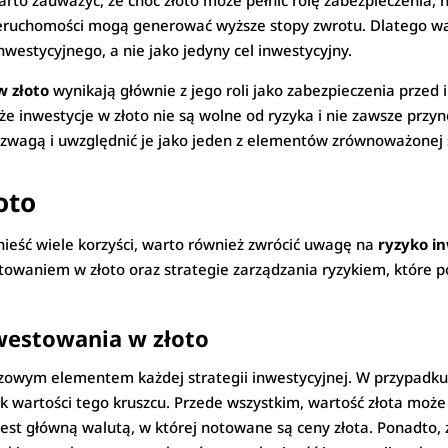
arto zauważyć, że choć złoto może pełnić rolę zabezpieczenia, 
nieruchomości mogą generować wyższe stopy zwrotu. Dlatego waż
estycyjnego, a nie jako jedyny cel inwestycyjny.
w złoto
wynikają głównie z jego roli jako zabezpieczenia przed in
e inwestycje w złoto nie są wolne od ryzyka i nie zawsze przyn
ozwagą i uwzględnić je jako jeden z elementów zrównoważonej s
oto
ieść wiele korzyści, warto również zwrócić uwagę na
ryzyko in
stowaniem w złoto oraz strategie zarządzania ryzykiem, któr
westowania w złoto
czowym elementem każdej strategii inwestycyjnej. W przypadku 
 wartości tego kruszcu. Przede wszystkim, wartość złota moż
est główną walutą, w której notowane są ceny złota. Ponadto, 