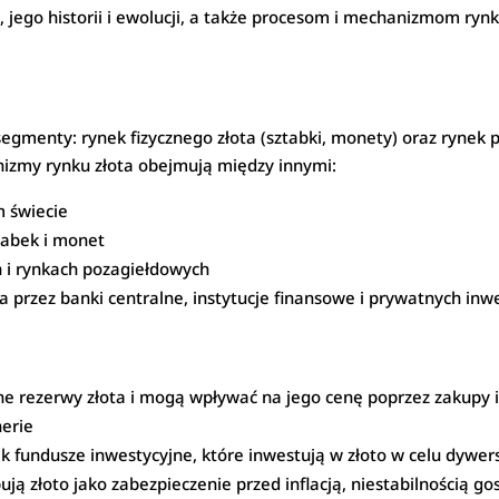
 jego historii i ewolucji, a także procesom i mechanizmom r
gmenty: rynek fizycznego złota (sztabki, monety) oraz rynek 
hanizmy rynku złota obejmują między innymi:
m świecie
tabek i monet
 i rynkach pozagiełdowych
przez banki centralne, instytucje finansowe i prywatnych in
zne rezerwy złota i mogą wpływać na jego cenę poprzez zakupy 
nerie
k fundusze inwestycyjne, które inwestują w złoto w celu dywersy
ją złoto jako zabezpieczenie przed inflacją, niestabilnością g