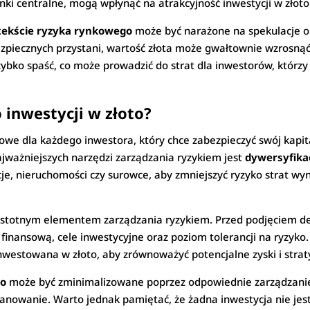
ki centralne, mogą wpłynąć na atrakcyjność inwestycji w złoto
tekście ryzyka rynkowego
może być narażone na spekulacje o
zpiecznych przystani, wartość złota może gwałtownie wzrosnąć.
ybko spaść, co może prowadzić do strat dla inwestorów, którzy
 inwestycji w złoto?
owe dla każdego inwestora, który chce zabezpieczyć swój kapi
ajważniejszych narzędzi zarządzania ryzykiem jest
dywersyfika
acje, nieruchomości czy surowce, aby zmniejszyć ryzyko strat wy
istotnym elementem zarządzania ryzykiem. Przed podjęciem decy
finansową, cele inwestycyjne oraz poziom tolerancji na ryzyko.
nwestowana w złoto, aby zrównoważyć potencjalne zyski i strat
to
może być zminimalizowane poprzez odpowiednie zarządzanie 
anowanie. Warto jednak pamiętać, że żadna inwestycja nie jest