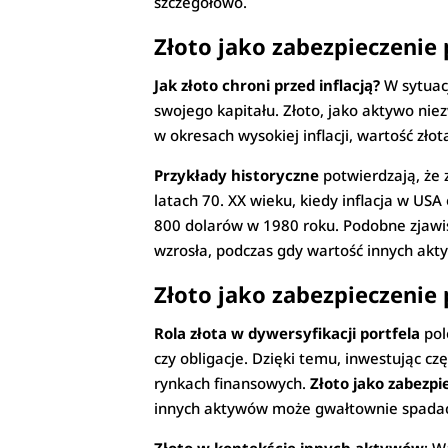
szczegółowo.
Złoto jako zabezpieczenie 
Jak złoto chroni przed inflacją?
W sytuacj
swojego kapitału. Złoto, jako aktywo niez
w okresach wysokiej inflacji, wartość zł
Przykłady historyczne
potwierdzają, że 
latach 70. XX wieku, kiedy inflacja w US
800 dolarów w 1980 roku. Podobne zjawi
wzrosła, podczas gdy wartość innych akt
Złoto jako zabezpieczenie
Rola złota w dywersyfikacji portfela
pol
czy obligacje. Dzięki temu, inwestując c
rynkach finansowych.
Złoto jako zabezpi
innych aktywów może gwałtownie spada