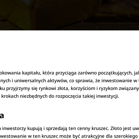
okowania kapitału, która przyciąga zarówno początkujących, j
ilnych i uniwersalnych aktywów, co sprawia, że inwestowanie w
u przyjrzymy się rynkowi złota, korzyściom i ryzykom związan
 krokach niezbędnych do rozpoczęcia takiej inwestycji.
ta
 inwestorzy kupują i sprzedają ten cenny kruszec. Złoto jest uw
westowanie w ten kruszec może być atrakcyjne dla szerokiego g