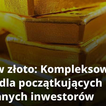
w złoto: Komplekso
dla początkujących 
nych inwestorów