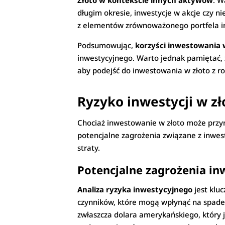
Złoto w kontekście innych aktywów
: W
długim okresie, inwestycje w akcje czy 
z elementów zrównoważonego portfela inw
Podsumowując,
korzyści inwestowania 
inwestycyjnego. Warto jednak pamiętać, ż
aby podejść do inwestowania w złoto z r
Ryzyko inwestycji w zł
Chociaż inwestowanie w złoto może przyn
potencjalne zagrożenia związane z inwe
straty.
Potencjalne zagrożenia in
Analiza ryzyka inwestycyjnego
jest klu
czynników, które mogą wpłynąć na spadek
zwłaszcza dolara amerykańskiego, który j