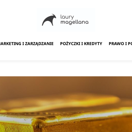
ARKETING I ZARZĄDZANIE
POŻYCZKI I KREDYTY
PRAWO I P