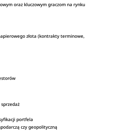
ynkowym oraz kluczowym graczom na rynku
papierowego złota (kontrakty terminowe,
westorów
i sprzedaż
fikacji portfela
ospodarczą czy geopolityczną