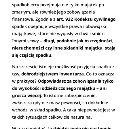
spadkobiercy przejmują nie tylko majątek po
zmarłym, ale również jego zobowiązania
finansowe. Zgodnie z
art. 922 Kodeksu cywilnego
,
spadek obejmuje wszystkie prawa i obowiązki
majątkowe, które nie wygasły w chwili śmierci.
Innymi słowy –
długi, podobnie jak oszczędności,
nieruchomości czy inne składniki majątku, stają
się częścią spadku
.
Na szczęście istnieje możliwość przyjęcia spadku z
tzw.
dobrodziejstwem inwentarza
. Co to oznacza
w praktyce?
Odpowiadasz za zobowiązania tylko
do wysokości odziedziczonego majątku – ani
grosza więcej
. To istotne zabezpieczenie,
zwłaszcza gdy nie masz pewności, co dokładnie
wchodzi w skład spadku. A taka niepewność jest w
takich sytuacjach całkowicie naturalna.
Warto pamiętać, że
dziedziczenie nie następuje