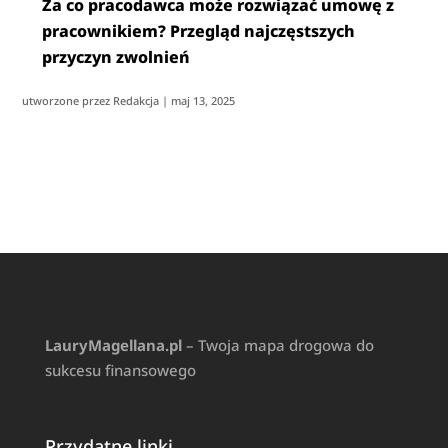
Za co pracodawca może rozwiązać umowę z
pracownikiem? Przegląd najczęstszych
przyczyn zwolnień
utworzone przez
Redakcja
|
maj 13, 2025
LauryMagellana.pl
– Twoja mapa drogowa do
sukcesu finansowego
Przydatne linki