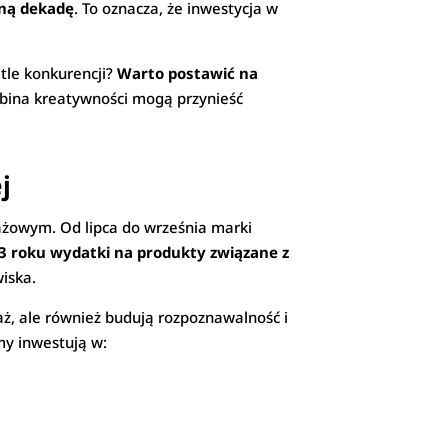
jną dekadę
. To oznacza, że inwestycja w
 tle konkurencji?
Warto postawić na
robina kreatywności mogą przynieść
j
ażowym. Od lipca do września marki
3 roku wydatki na produkty związane z
wiska.
daż, ale również budują rozpoznawalność i
rmy inwestują w: