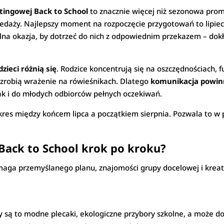
ingowej Back to School
to znacznie więcej niż sezonowa promo
rzedaży. Najlepszy moment na rozpoczęcie przygotowań to lipie
lna okazja, by dotrzeć do nich z odpowiednim przekazem – dokł
zieci różnią się
. Rodzice koncentrują się na oszczędnościach, fu
e zrobią wrażenie na rówieśnikach. Dlatego
komunikacja powin
ak i do młodych odbiorców pełnych oczekiwań.
kres między końcem lipca a początkiem sierpnia. Pozwala to w 
Back to School krok po kroku?
ga przemyślanego planu, znajomości grupy docelowej i kreat
zy są to modne plecaki, ekologiczne przybory szkolne, a może 