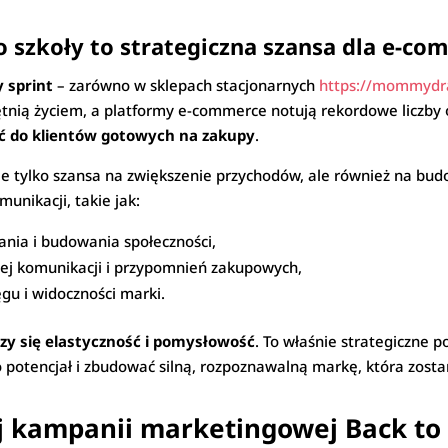
szkoły to strategiczna szansa dla e-com
 sprint
– zarówno w sklepach stacjonarnych
https://mommydra
 tętnią życiem, a platformy e-commerce notują rekordowe liczby
zeć do klientów gotowych na zakupy
.
ie tylko szansa na zwiększenie przychodów, ale również na budo
unikacji, takie jak:
nia i budowania społeczności,
ej komunikacji i przypomnień zakupowych,
gu i widoczności marki.
iczy się elastyczność i pomysłowość
. To właśnie strategiczne 
potencjał i zbudować silną, rozpoznawalną markę, która zostan
j kampanii marketingowej Back to