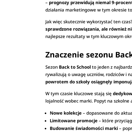
–
prognozy przewidują niemal 9-proce
działania marketingowe w tym okresie to 
Jak więc skutecznie wykorzystać ten czas?
sprawdzone rozwiązania, ale również ni
najlepsze rezultaty w tym kluczowym ok
Znaczenie sezonu Back
Sezon
Back to School
to jeden z najbard
rywalizują o uwagę uczniów, rodziców i na
powrotem do szkoły osiągnęły imponuj
W tym czasie kluczowe stają się
dedykow
lojalność wobec marki. Popyt na szkolne a
Nowe kolekcje
– dopasowane do aktual
Limitowane promocje
– które przycią
Budowanie świadomości marki
– popr