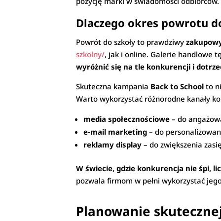
pozycję marki w świadomości odbiorców.
Dlaczego okres powrotu do 
Powrót do szkoły to prawdziwy
zakupowy
szkolny/
, jak i online. Galerie handlowe
wyróżnić się na tle konkurencji i dotr
Skuteczna kampania
Back to School
to n
Warto wykorzystać różnorodne kanały kom
media społecznościowe
– do angażowa
e-mail marketing
– do personalizowan
reklamy display
– do zwiększenia zasię
W świecie, gdzie konkurencja nie śpi, l
pozwala firmom w pełni wykorzystać jego 
Planowanie skuteczne