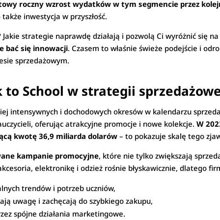
ntowy roczny wzrost wydatków w tym segmencie przez kole
także inwestycja w przyszłość.
 Jakie strategie naprawdę działają i pozwolą Ci wyróżnić się na
e bać się innowacji
. Czasem to właśnie świeże podejście i od
resie sprzedażowym.
 to School w strategii sprzedażowe
ziej intensywnych i dochodowych okresów w kalendarzu sprzed
uczycieli, oferując atrakcyjne promocje i nowe kolekcje.
W 202
ącą kwotę 36,9 miliarda dolarów
– to pokazuje skalę tego zja
ane kampanie promocyjne
, które nie tylko zwiększają sprze
kcesoria, elektronikę i odzież rośnie błyskawicznie, dlatego fi
nych trendów i potrzeb uczniów,
gają uwagę i zachęcają do szybkiego zakupu,
zez spójne działania marketingowe.