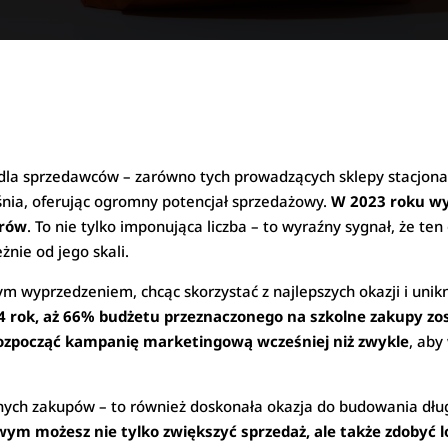
dla sprzedawców – zarówno tych prowadzących sklepy stacjonar
eśnia, oferując ogromny potencjał sprzedażowy.
W 2023 roku wy
arów
. To nie tylko imponująca liczba – to wyraźny sygnał, że te
nie od jego skali.
ym wyprzedzeniem, chcąc skorzystać z najlepszych okazji i uni
 rok, aż 66% budżetu przeznaczonego na szkolne zakupy zo
ozpocząć kampanię marketingową wcześniej niż zwykle
, aby
wnych zakupów – to również doskonała okazja do budowania dług
m możesz nie tylko zwiększyć sprzedaż, ale także zdobyć