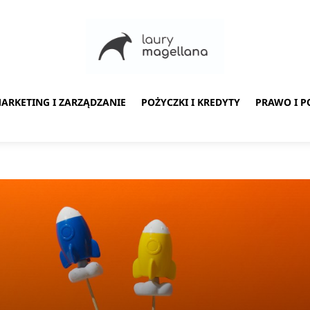
ARKETING I ZARZĄDZANIE
POŻYCZKI I KREDYTY
PRAWO I P