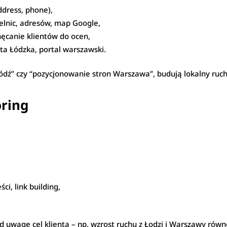
dress, phone),
ielnic, adresów, map Google,
hęcanie klientów do ocen,
ta Łódzka, portal warszawski.
Łódź” czy “pozycjonowanie stron Warszawa”, budują lokalny ruch
oring
ci, link building,
 uwagę cel klienta – np. wzrost ruchu z Łodzi i Warszawy równ