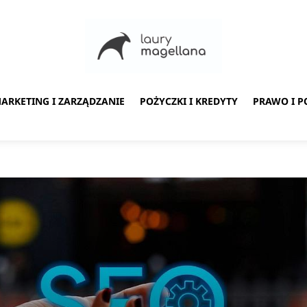
ARKETING I ZARZĄDZANIE
POŻYCZKI I KREDYTY
PRAWO I P