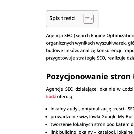
Spis treści
Agencja SEO (Search Engine Optimization)
organicznych wynikach wyszukiwarek, głó
budowę linków, analizę konkurencji i rap
przygotowuje strategię SEO, realizuje dzia
Pozycjonowanie stron Ł
Agencje SEO działające lokalnie w Łodz
Łódź
oferują:
lokalny audyt, optymalizację treści i S
prowadzenie wizytówki Google My Busin
tworzenie lokalnych stron pod kątem dzi
link building lokalny – katalogi, lokaln