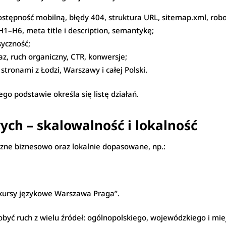
ostępność mobilną, błędy 404, struktura URL, sitemap.xml, robot
 H1–H6, meta title i description, semantykę;
syczność;
z, ruch organiczny, CTR, konwersje;
tronami z Łodzi, Warszawy i całej Polski.
go podstawie określa się listę działań.
ych – skalowalność i lokalność
zne biznesowo oraz lokalnie dopasowane, np.:
“kursy językowe Warszawa Praga”.
obyć ruch z wielu źródeł: ogólnopolskiego, wojewódzkiego i mie