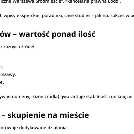
auliczne Warszawa Śródmieście”, “kancelaria prawna Łódź”.
 wpisy eksperckie, poradniki, case studies – jak np. sukces w 
ów – wartość ponad ilość
z różnych źródeł:
e,
arszawy,
e.
atywne domeny, różne źródła) gwarantuje stabilność i uniknięcie
 – skupienie na mieście
ygotowuje dedykowane działania: