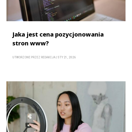
Jaka jest cena pozycjonowania
stron www?
UTWORZONE PRZEZ
REDAKCJA
|
STY 21, 2026