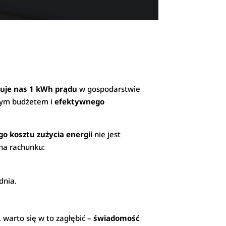
tuje nas 1 kWh prądu
w gospodarstwie
owym budżetem i
efektywnego
go kosztu zużycia energii
nie jest
na rachunku:
dnia.
 warto się w to zagłębić –
świadomość