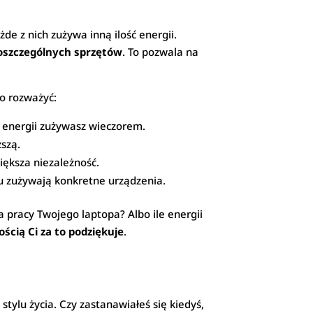
e z nich zużywa inną ilość energii.
oszczególnych sprzętów
. To pozwala na
to rozważyć:
ć energii zużywasz wieczorem.
szą.
iększa niezależność.
ądu zużywają konkretne urządzenia.
na pracy Twojego laptopa? Albo ile energii
ścią Ci za to podziękuje
.
stylu życia. Czy zastanawiałeś się kiedyś,