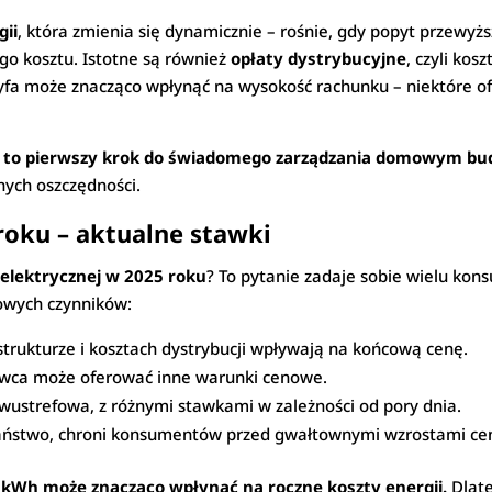
gii
, która zmienia się dynamicznie – rośnie, gdy popyt przewyżs
ego kosztu. Istotne są również
opłaty dystrybucyjne
, czyli kos
a może znacząco wpłynąć na wysokość rachunku – niektóre ofer
i to pierwszy krok do świadomego zarządzania domowym bu
nych oszczędności.
roku – aktualne stawki
 elektrycznej w 2025 roku
? To pytanie zadaje sobie wielu kon
zowych czynników:
strukturze i kosztach dystrybucji wpływają na końcową cenę.
wca może oferować inne warunki cenowe.
wustrefowa, z różnymi stawkami w zależności od pory dnia.
aństwo, chroni konsumentów przed gwałtownymi wzrostami ce
 kWh może znacząco wpłynąć na roczne koszty energii.
Dlate