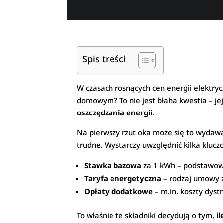
Spis treści
W czasach rosnących cen energii elektryc
domowym? To nie jest błaha kwestia – j
oszczędzania energii
.
Na pierwszy rzut oka może się to wydaw
trudne. Wystarczy uwzględnić kilka kluc
Stawka bazowa
za 1 kWh – podstawowa
Taryfa energetyczna
– rodzaj umowy z
Opłaty dodatkowe
– m.in. koszty dyst
To właśnie te składniki decydują o tym,
i