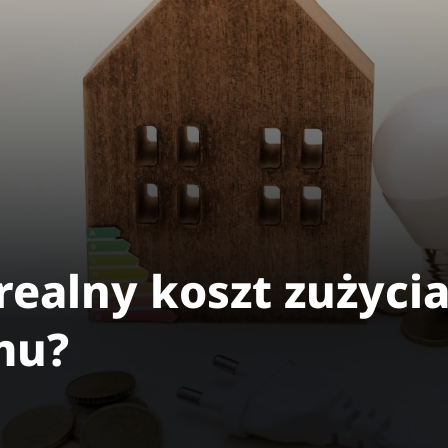
 realny koszt zużyci
mu?