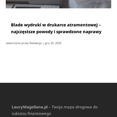
Blade wydruki w drukarce atramentowej –
najczęstsze powody i sprawdzone naprawy
utworzone przez
Redakcja
|
gru 29, 2025
LauryMagellana.pl
– Twoja mapa drogowa do
sukcesu finansowego